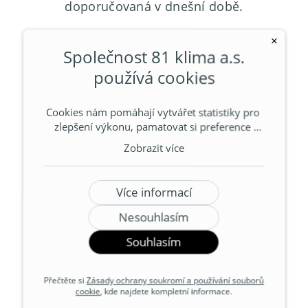
doporučovaná v dnešní době.
×
Díky R32 mají naše klimatizace nižší
Společnost 81 klima a.s.
spotřebu elektřiny a vyšší účinnost. Navíc
používá cookies
jde o chladivo s nižším GWP (globálním
oteplovacím potenciálem), což ocení každý,
Cookies nám pomáhají vytvářet statistiky pro 
kdo nechce zbytečně zatěžovat planetu.
zlepšení výkonu, pamatovat si preference 
uživatelů a zobrazovat relevantní reklamy. 
Zobrazit více
Nastavení souhlasu lze upravit přes tlačítko 
Více informací. Podrobnější informace o 
souborech cookie a zpracovávání osobních 
Více informací
údajů obsahují naše Zásady ochrany 
soukromí a používání souborů cookie. 
Nesouhlasím
Souhlasíte s používáním souborů cookie a 
Souhlasím
zpracováním souvisejících osobních údajů?
Přečtěte si
Zásady ochrany soukromí a používání souborů
cookie
, kde najdete kompletní informace.