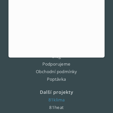
Nabídka klimatizací Syen
Showroomy
Klimatizace na splátky
Záruka
Recenze a zkušenosti
Firma 81
Blog
Podporujeme
Obchodní podmínky
Poptávka
Další projekty
81klima
81heat