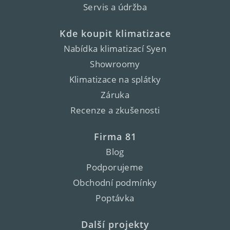
Servis a údržba
Kde koupit klimatizace
Nabídka klimatizací Syen
Showroomy
Klimatizace na splátky
Záruka
Recenze a zkušenosti
Firma 81
Blog
Podporujeme
Obchodní podmínky
Poptávka
Další projekty