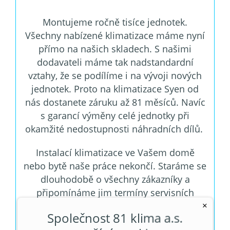
Montujeme ročně tisíce jednotek.
Všechny nabízené klimatizace máme nyní
přímo na našich skladech. S našimi
dodavateli máme tak nadstandardní
vztahy, že se podílíme i na vývoji nových
jednotek.
Proto na klimatizace Syen od
nás dostanete záruku až 81 měsíců. Navíc
s garancí výměny celé jednotky při
okamžité nedostupnosti náhradních dílů.
Instalací klimatizace ve Vašem domě
nebo bytě naše práce nekončí. Staráme se
dlouhodobě o všechny zákazníky a
připomínáme jim termíny servisních
×
prohlídek. Investujeme neustále do
Společnost 81 klima a.s.
zlepšování našeho zákaznického centra,