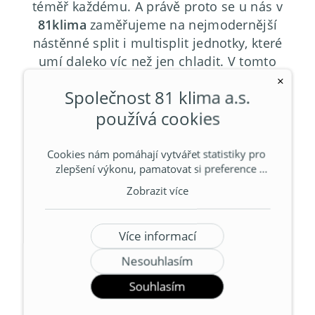
téměř každému. A právě proto se u nás v
81klima
zaměřujeme na nejmodernější
nástěnné split i multisplit jednotky, které
umí daleko víc než jen chladit. V tomto
článku vám představíme různé
funkce
×
Společnost 81 klima a.s.
těchto zařízení, abyste získali lepší
používá cookies
představu o tom, jak mohou přispět k
pohodlí a úspoře energií.
Cookies nám pomáhají vytvářet statistiky pro 
zlepšení výkonu, pamatovat si preference 
uživatelů a zobrazovat relevantní reklamy. 
Zobrazit více
Nastavení souhlasu lze upravit přes tlačítko 
Více informací. Podrobnější informace o 
souborech cookie a zpracovávání osobních 
Více informací
údajů obsahují naše Zásady ochrany 
soukromí a používání souborů cookie. 
Nesouhlasím
Souhlasíte s používáním souborů cookie a 
Souhlasím
zpracováním souvisejících osobních údajů?