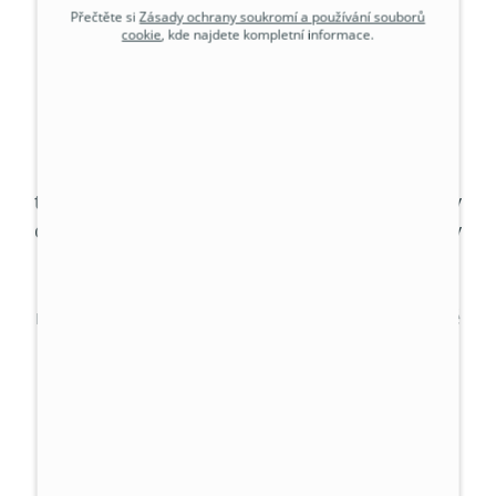
Přečtěte si
Zásady ochrany soukromí a používání souborů
cookie
, kde najdete kompletní informace.
Proč je dobré znát funkce
klimatizace
Základní funkce klimatizace spočívá v
chlazení. Ovšem dnešní moderní systémy
toho zvládají mnohem více. Nejlepší modely
dokáží efektivně reagovat i na prudké změny
počasí, a kromě chlazení umí také topení a
odvlhčování. Pokud se například
rozhodujete, zda si klimatizaci pořídit, určitě
je dobré vědět, že se jedná o energeticky
úsporné řešení, protože funguje jako
tepelné čerpadlo vzduch–vzduch. Ve
výsledku tak můžete nejen účinně chladit,
ale i vytápět svůj byt či kancelář bez
nutnosti dalších investic do samostatného