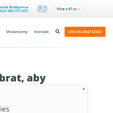
eské Budějovice
Více o
81
.cz
420 384 971 607
Showroomy
Kontakt
CHCI KLIMATIZACI
brat, aby
×
ies
to rozhodují detaily. Jiná