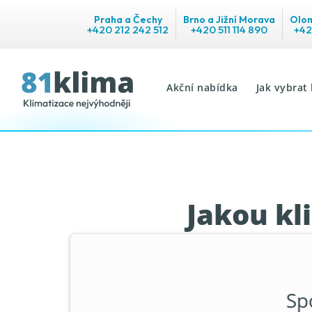
Praha a Čechy
Brno a Jižní Morava
Olom
+420 212 242 512
+420 511 114 890
+42
Akční nabídka
Jak vybrat 
Jakou kl
Sp
Výběr klimatizace do poko