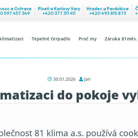
ouc a Ostrava
Plzeň a Karlovy Vary
Hradec a Pardubice
Č
0 597 457 349
+420 377 311 411
+420 493 815 873
+
klimatizaci
Tepelné čerpadlo
Proč my
Záruka 81měs.
30.01.2026
Jan
imatizaci do pokoje vy
fungovala správně
olečnost 81 klima a.s. používá cook
je se může zdát jednoduchý, ale v praxi čas