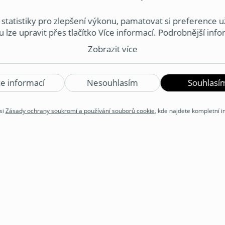
 ložnice, jiná do dětského pokoje nebo pr
bez zbytečných nákladů, je důležité zvolit s
tatistiky pro zlepšení výkonu, pamatovat si preference už
 lze upravit přes tlačítko Více informací. Podrobnější inf
ahují naše Zásady ochrany soukromí a používání souborů c
Zobrazit více
ouborů cookie a zpracováním souvisejících osobních údaj
ce informací
Nesouhlasím
Souhlasí
si
Zásady ochrany soukromí a používání souborů cookie
, kde najdete kompletní 