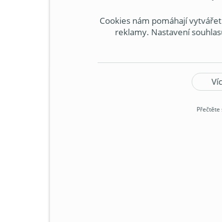
klimatizace se hodí do malé
fungovat tiše, efektivně a 
Cookies nám pomáhají vytvářet s
reklamy. Nastavení souhlasu
zpracovávání osobních údajů obs
s
Ví
Přečtěte 