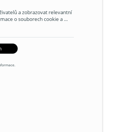
acovny. Pokud má klimatizace
právné řešení už na začátku.
ivatelů a zobrazovat relevantní 
ormace o souborech cookie a 
ookie. Souhlasíte s používáním 
ů?
m
informace.