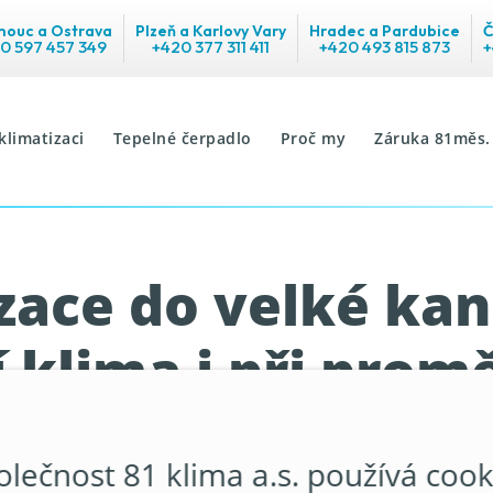
ouc a Ostrava
Plzeň a Karlovy Vary
Hradec a Pardubice
Č
0 597 457 349
+420 377 311 411
+420 493 815 873
+
klimatizaci
Tepelné čerpadlo
Proč my
Záruka 81měs.
zace do velké kan
í klima i při pro
provozu
olečnost 81 klima a.s. používá cook