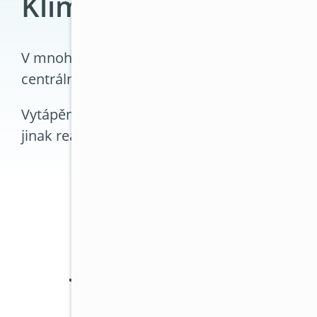
Klimatizace pouze pro
V mnoha firmách je klimatizace využívána nej
centrální topení nelze regulovat podle potřeb
Vytápění klimatizací může pomoci stabilizov
jinak reagovat na krátkodobé změny teploty.
Jak probíhá návrh
klimatizace do ve