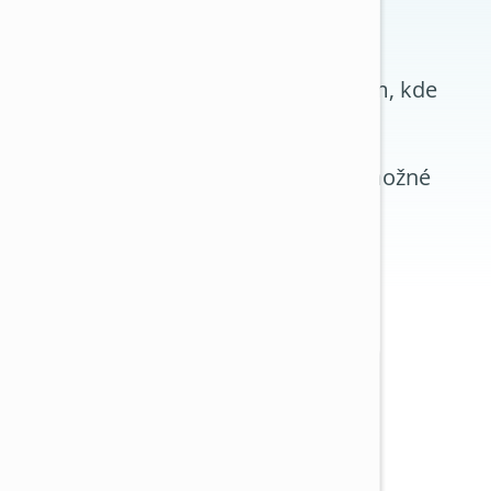
tápění?
 obdobích. To je praktické zejména tam, kde
ebo oddělených kancelářích, kde není možné