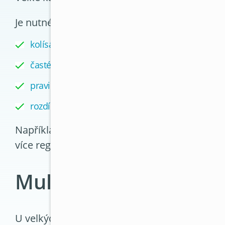
Je nutné zohlednit zejména:
kolísání počtu osob během dne
časté otevírání dveří mezi místnostmi
pravidelná jednání s vyšší obsazeností
rozdílnou tepelnou zátěž jednotlivých oddělení
Například zasedací místnost může během schů
více regulovatelných částí, dochází k přetíž
Multisplit řešení a pr
U velkých kanceláří se často využívá multispli