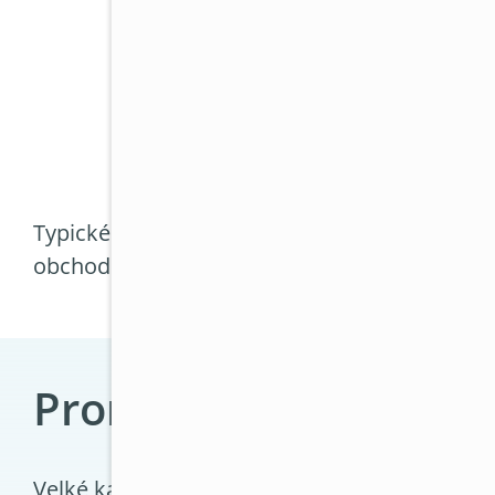
případně kancelář složenou z více mí
dvou podlaží. Může se jednat o adminis
zahrnuje několik pracovních zón, sam
zasedací místnost.
Typické je, že zde pracuje více lidí současně a
obchodní tým, programátoři často vyžadují st
Proměnné, se kterými 
Velké kanceláře jsou charakteristické promě