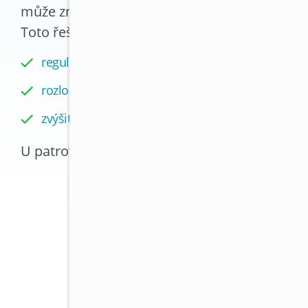
může znamenat například systém umožňující na
Toto řešení umožňuje:
regulovat teplotu v jednotlivých místnostech sa
rozložit výkon podle aktuální potřeby
zvýšit efektivitu provozu a snížit energetické ztrát
U patrových kanceláří nebo členitých prostor j