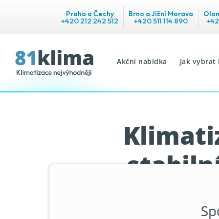
Praha a Čechy
Brno a Jižní Morava
Olom
+420 212 242 512
+420 511 114 890
+42
Akční nabídka
Jak vybrat 
Klimati
stabiln
Sp