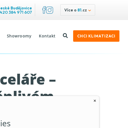
eské Budějovice
Více o
81
.cz
420 384 971 607
Showroomy
Kontakt
CHCI KLIMATIZACI
celáře –
měnlivém
×
ies