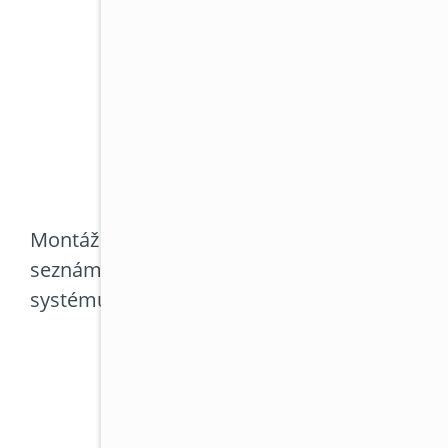
Návrh klimatizace do velké kanceláře
provozu. Posuzuje se velikost prostoru
práce i budoucí rozvoj firmy. Na zákla
navrženo řešení s odpovídajícím výk
Montáž probíhá tak, aby co nejméně narušila
seznámeny s jeho ovládáním. U větších kancelá
systému.