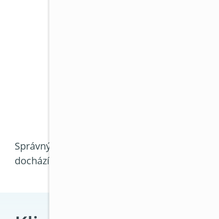
Správný návrh musí zohlednit výškové rozdíly,
dochází často k situaci, kdy jedna část kanc