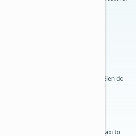
acovní zóna. Pokud není systém rozdělen do
ní.
notkami
napojeno více vnitřních jednotek. V praxi to